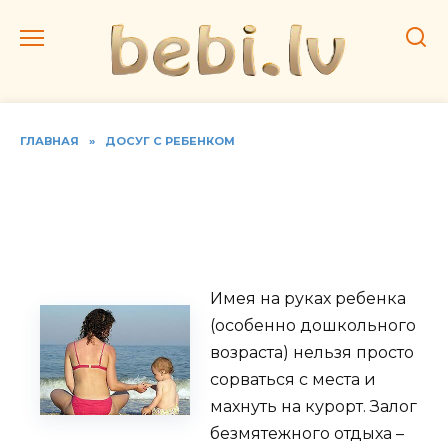
Перейти
к
содержанию
ГЛАВНАЯ
»
ДОСУГ С РЕБЕНКОМ
Отдых с ребенком за
границей: полезные
советы
Имея на руках ребенка
(особенно дошкольного
возраста) нельзя просто
сорваться с места и
махнуть на курорт. Залог
безмятежного отдыха –