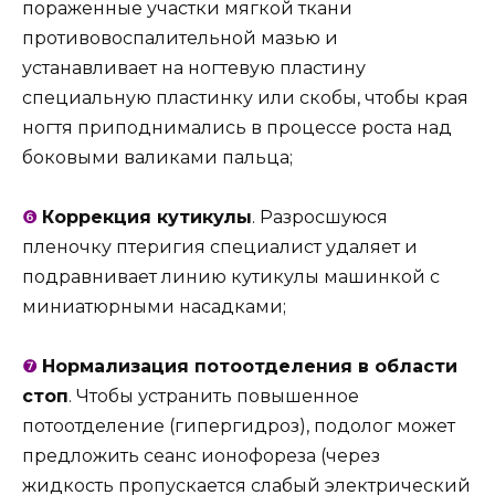
пораженные участки мягкой ткани
противовоспалительной мазью и
устанавливает на ногтевую пластину
специальную пластинку или скобы, чтобы края
ногтя приподнимались в процессе роста над
боковыми валиками пальца;
❻
Коррекция кутикулы
. Разросшуюся
пленочку птеригия специалист удаляет и
подравнивает линию кутикулы машинкой с
миниатюрными насадками;
❼
Нормализация потоотделения в области
стоп
. Чтобы устранить повышенное
потоотделение (гипергидроз), подолог может
предложить сеанс ионофореза (через
жидкость пропускается слабый электрический