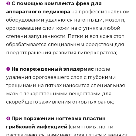
❷
С помощью комплекта фрез для
аппаратного педикюра
на профессиональном
оборудовании удаляются натоптыши, мозоли,
ороговевшие слои кожи на ступнях в любой
степени запущенности. Пятки и вся кожа стоп
обрабатывается специальным средством для
предотвращения развития гиперкератоза;
❸
На поврежденный эпидермис
после
удаления ороговевшего слоя с глубокими
трещинами на пятках наносится специальная
мазь с лекарственными веществами для
скорейшего заживления открытых ранок;
❹
При поражении ногтевых пластин
грибковой инфекцией
(симптомы: ногти
расслаиваются, начинают крошиться и меняют