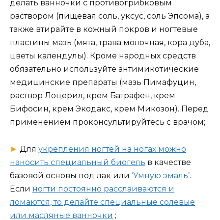
делать ванночки с противогрибковым
раствором (пищевая соль, уксус, соль Эпсома), а
также втирайте в кожный покров и ногтевые
пластины мазь (мята, трава молочная, кора дуба,
цветы календулы). Кроме народных средств
обязательно используйте антимикотические
медицинские препараты (мазь Пимафуцин,
раствор Лоцерил, крем Батрафен, крем
Бифосин, крем Экодакс, крем Микозон). Перед
применением проконсультируйтесь с врачом;
►
Для
укрепления ногтей на ногах можно
наносить специальный биогель
в качестве
базовой основы под лак или
‘Умную эмаль’
.
Если
ногти постоянно расслаиваются и
ломаются, то делайте специальные солевые
или масляные ванночки
;