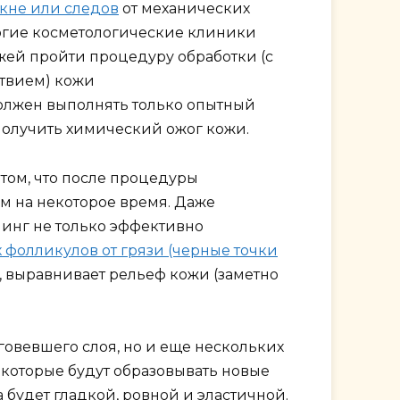
кне или следов
от механических
огие косметологические клиники
ей пройти процедуру обработки (с
твием) кожи
должен выполнять только опытный
получить химический ожог кожи.
в том, что после процедуры
м на некоторое время. Даже
инг не только эффективно
 фолликулов от грязи (черные точки
, выравнивает рельеф кожи (заметно
говевшего слоя, но и еще нескольких
 которые будут образовывать новые
 будет гладкой, ровной и эластичной.