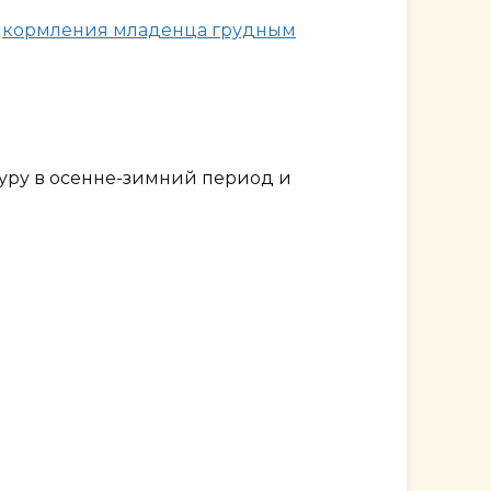
д
кормления младенца грудным
дуру в осенне-зимний период и