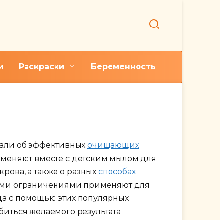
и
Раскраски
Беременность
о и после
вали об эффективных
очищающих
именяют вместе с детским мылом для
рова, а также о разных
способах
рыми ограничениями применяют для
да с помощью этих популярных
иться желаемого результата