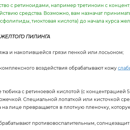
во с ретиноидами, например третиноин с концентра
йствию средства. Возможно, вам назначат принимат
сфолипиды, тиоктовая кислота) до начала курса жел
 ЖЕЛТОГО ПИЛИНГА
яжа и накопившейся грязи пенкой или лосьоном;
комплексного воздействия обрабатывают кожу
слаб
тюбика с ретиноевой кислотой (с концентрацией 5%
ожечкой. Специальной лопаткой или кисточкой сре
 на лице превращается в плотную пленочку, котору
 обрабатывают противовоспалительным, солнцезащ