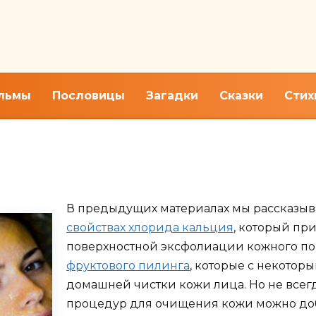
льмы
Пословицы
Загадки
Сказки
Стих
оевой кислотой. Фото лица д
В предыдущих материалах мы рассказы
свойствах хлорида кальция
, который пр
поверхностной эксфолиации кожного пок
фруктового пилинга
, которые с некото
домашней чистки кожи лица. Но не всег
процедур для очищения кожи можно доб