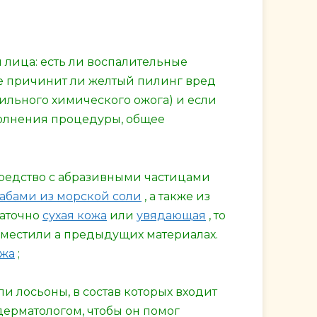
 лица: есть ли воспалительные
не причинит ли желтый пилинг вред
ильного химического ожога) и если
полнения процедуры, общее
средство с абразивными частицами
бами из морской соли
, а также из
таточно
сухая кожа
или
увядающая
, то
зместили а предыдущих материалах.
ажа
;
и лосьоны, в состав которых входит
дерматологом, чтобы он помог