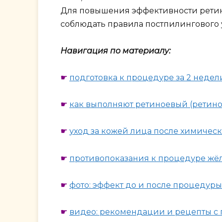
Для повышения эффективности ретин
соблюдать правила постпилингового у
Навигация по материалу:
☛
подготовка к процедуре за 2 недел
☛
как выполняют ретиноевый (ретино
☛
уход за кожей лица после химичес
☛
противопоказания к процедуре жё
☛
фото: эффект до и после процедур
☛
видео: рекомендации и рецепты с