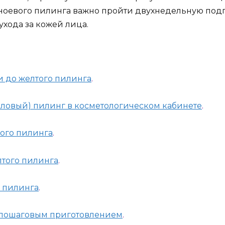
оевого пилинга важно пройти двухнедельную подго
хода за кожей лица.
и до желтого пилинга
.
ловый) пилинг в косметологическом кабинете
.
кого пилинга
.
лтого пилинга
.
ы пилинга
.
 пошаговым приготовлением
.