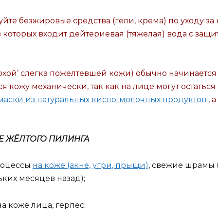
йте безжировые средства (гели, крема) по уходу за
в которых входит дейтериевая (тяжелая) вода с за
охой’ слегка пожелтевшей кожи) обычно начинается 
 кожу механически, так как на лице могут остаться
аски из натуральных кисло-молочных продуктов
, 
Е ЖЁЛТОГО ПИЛИНГА
роцессы
на коже (акне, угри, прыщи)
, свежие шрамы 
ких месяцев назад);
на коже лица, герпес;