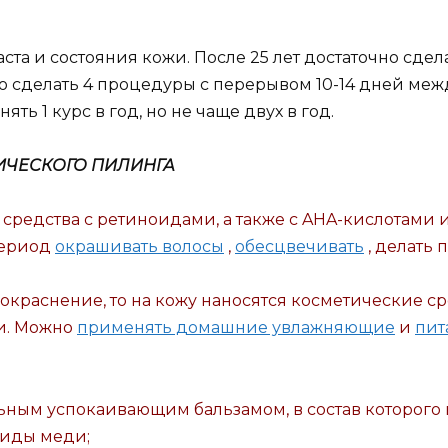
аста и состояния кожи. После 25 лет достаточно сде
о сделать 4 процедуры с перерывом 10-14 дней ме
ть 1 курс в год, но не чаще двух в год.
МИЧЕСКОГО ПИЛИНГА
средства с ретиноидами, а также с AHA-кислотами 
период
окрашивать волосы
,
обесцвечивать
, делать
 покраснение, то на кожу наносятся косметические 
и. Можно
применять домашние увлажняющие
и
пит
ьным успокаивающим бальзамом, в состав которого в
тиды меди;