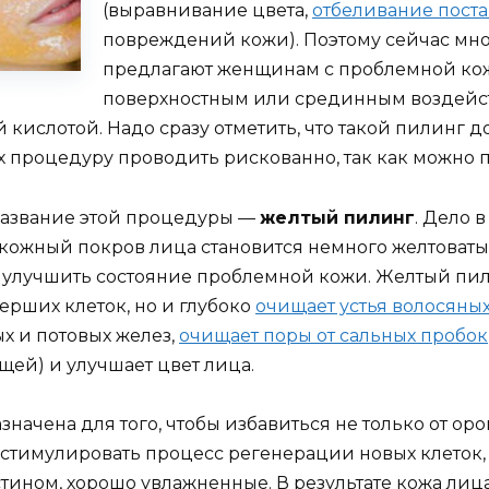
(выравнивание цвета,
отбеливание поста
повреждений кожи). Поэтому сейчас мн
предлагают женщинам с проблемной кож
поверхностным или срединным воздейс
кислотой. Надо сразу отметить, что такой пилинг 
 процедуру проводить рискованно, так как можно 
название этой процедуры —
желтый пилинг
. Дело 
 кожный покров лица становится немного желтоваты
 улучшить состояние проблемной кожи. Желтый пил
рших клеток, но и глубоко
очищает устья волосяных
ых и потовых желез,
очищает поры от сальных пробок
щей) и улучшает цвет лица.
начена для того, чтобы избавиться не только от оро
 стимулировать процесс регенерации новых клеток,
тином, хорошо увлажненные. В результате кожа лица