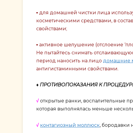
▪ для домашней чистки лица использу
косметическими средствами, в соста
свойствами;
▪ активное шелушение (отслоение ‘пл
Не пытайтесь снимать отслаивающуюся
период наносить на лицо
домашние м
антигистаминными свойствами.
♦ ПРОТИВОПОКАЗАНИЯ К ПРОЦЕДУР
√
открытые ранки, воспалительные п
которая выполнялась меньше несколь
√
контагиозный моллюск
, бородавки 