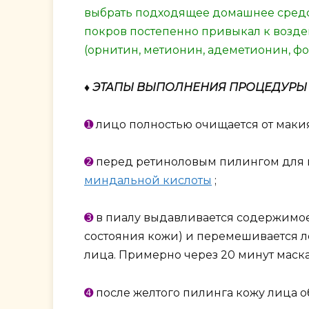
выбрать подходящее домашнее средст
покров постепенно привыкал к возде
(орнитин, метионин, адеметионин, фо
♦ ЭТАПЫ ВЫПОЛНЕНИЯ ПРОЦЕДУРЫ
➊
лицо полностью очищается от маки
➋
перед ретиноловым пилингом для 
миндальной кислоты
;
➌
в пиалу выдавливается содержимое 
состояния кожи) и перемешивается л
лица. Примерно через 20 минут маска
➍
после желтого пилинга кожу лица