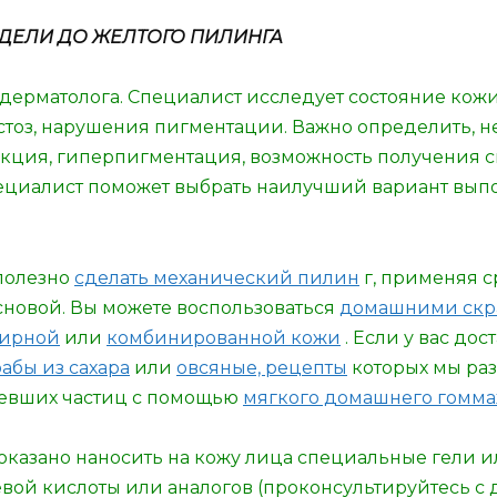
НЕДЕЛИ ДО ЖЕЛТОГО ПИЛИНГА
дерматолога. Специалист исследует состояние кожи
астоз, нарушения пигментации. Важно определить, 
кция, гиперпигментация, возможность получения с
специалист поможет выбрать наилучший вариант вы
полезно
сделать механический пилин
г, применяя 
новой. Вы можете воспользоваться
домашними скра
жирной
или
комбинированной кожи
. Если у вас дос
абы из сахара
или
овсяные, рецепты
которых мы ра
вевших частиц с помощью
мягкого домашнего гомм
оказано наносить на кожу лица специальные гели ил
вой кислоты или аналогов (проконсультируйтесь с 