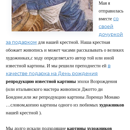
Мая я
отправилась
со
вместе
своей
дочуркой
за подарком
для нашей крестной. Наша крестная
обожает живопись и может часами рассказывать о великих
художниках,с ходу определяет,кто автор той или иной
в
известной картины. И мы решили преподнести ей
качестве подарка на День рождения
репродукцию известной картины
эпохи Возрождения
(или итальянского мастера живописи Джотто ди
Бондоне,или же репродукцию картины Лоренцо Монако
…словом,копию картины одного из любимых
художников
нашей крестной ).
Мы долго искали подходящие
картины художников