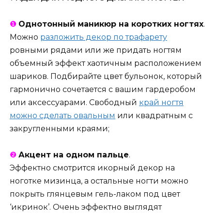
❶
Однотонный маникюр на коротких ногтях
.
Можно
разложить декор по трафарету
ровными рядами или же придать ногтям
объемный эффект хаотичным расположением
шариков. Подбирайте цвет бульонок, который
гармонично сочетается с вашим гардеробом
или аксессуарами. Свободный
край ногтя
можно сделать овальным
или квадратным с
закругленными краями;
❷
Акцент на одном пальце
.
Эффектно смотрится икорный декор на
ноготке мизинца, а остальные ногти можно
покрыть глянцевым гель-лаком под цвет
‘икринок’. Очень эффектно выглядят