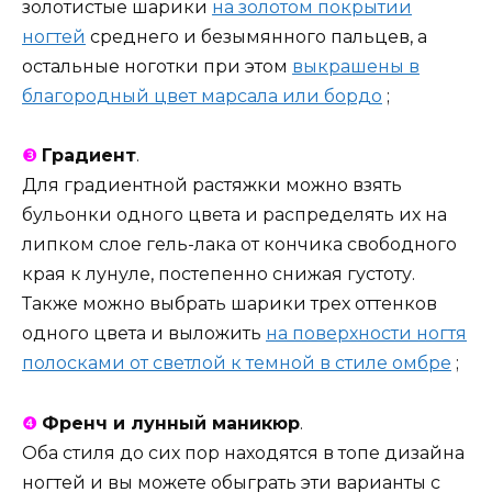
золотистые шарики
на золотом покрытии
ногтей
среднего и безымянного пальцев, а
остальные ноготки при этом
выкрашены в
благородный цвет марсала или бордо
;
❸
Градиент
.
Для градиентной растяжки можно взять
бульонки одного цвета и распределять их на
липком слое гель-лака от кончика свободного
края к лунуле, постепенно снижая густоту.
Также можно выбрать шарики трех оттенков
одного цвета и выложить
на поверхности ногтя
полосками от светлой к темной в стиле омбре
;
❹
Френч и лунный маникюр
.
Оба стиля до сих пор находятся в топе дизайна
ногтей и вы можете обыграть эти варианты с