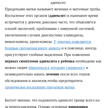
аднексит.
Придатками матки называют яичники и маточные трубы.
Воспаление этих органов (
аднексит
) в нынешнее время
встречается у девочек довольно часто, что объясняется
плохой экологией, проблемами с иммунной системой,
увеличением случаев диагностики хламидиоза,
микоплазмоза, уреаплазмоза.
У девочки появляются
болевые ощущения внизу живота
и в пояснице, иногда
присутствуют гнойные выделения. При появлении
первых симптомов аднексита у ребенка
необходимо как
можно скорее
обратиться к детскому гинекологу
и
незамедлительно начать
лечение
после всех этапов
обследования и анализов,чтобы предотвратить
хроническое воспаление придатков матки
.
Бытует мнение, что подхватить аднексит проще всего из-
за переохлаждения. Однако основные
виновники