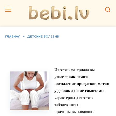
Перейти
к
содержанию
ГЛАВНАЯ
»
ДЕТСКИЕ БОЛЕЗНИ
Как лечить аднексит у
девочки
Из этого материала вы
узнаете,
как лечить
воспаление придатков матки
у девочки
,какие
симптомы
характерны для этого
заболевания и
причины,вызывающие