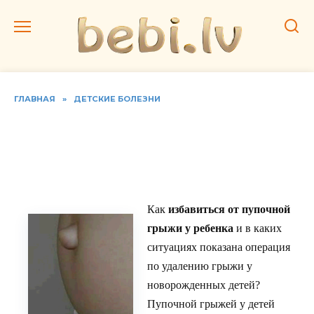
Перейти
к
содержанию
ГЛАВНАЯ
»
ДЕТСКИЕ БОЛЕЗНИ
Операция и методы
лечения пупочной грыжи
у детей
Как
избавиться от пупочной
грыжи у ребенка
и в каких
ситуациях показана операция
по удалению грыжи у
новорожденных детей?
Пупочной грыжей у детей