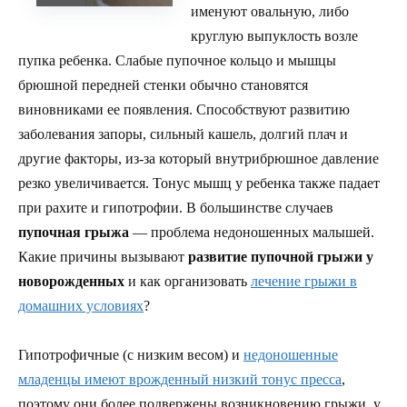
именуют овальную, либо
круглую выпуклость возле
пупка ребенка. Слабые пупочное кольцо и мышцы
брюшной передней стенки обычно становятся
виновниками ее появления. Способствуют развитию
заболевания запоры, сильный кашель, долгий плач и
другие факторы, из-за который внутрибрюшное давление
резко увеличивается. Тонус мышц у ребенка также падает
при рахите и гипотрофии. В большинстве случаев
пупочная грыжа
— проблема недоношенных малышей.
Какие причины вызывают
развитие пупочной грыжи у
новорожденных
и как организовать
лечение грыжи в
домашних условиях
?
Гипотрофичные (с низким весом) и
недоношенные
младенцы имеют врожденный низкий тонус пресса
,
поэтому они более подвержены возникновению грыжи, у