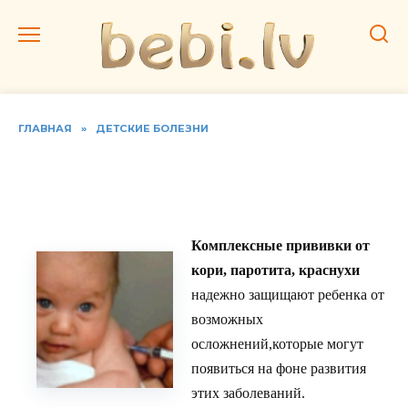
Перейти
к
содержанию
ГЛАВНАЯ
»
ДЕТСКИЕ БОЛЕЗНИ
Вакцина от кори,краснухи
и свинки (паротита)
Комплексные прививки от
кори, паротита, краснухи
надежно защищают ребенка от
возможных
осложнений,которые могут
появиться на фоне развития
этих заболеваний.