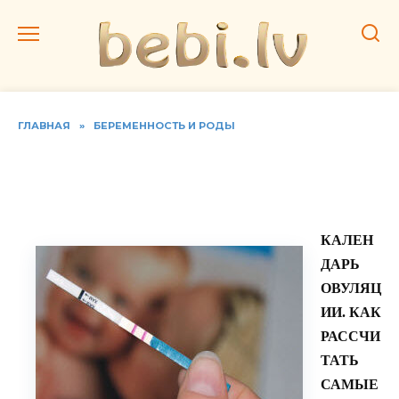
Перейти
к
содержанию
ГЛАВНАЯ
»
БЕРЕМЕННОСТЬ И РОДЫ
Можно ли забеременеть
перед месячными ?
КАЛЕН
ДАРЬ
ОВУЛЯЦ
ИИ. КАК
РАССЧИ
ТАТЬ
САМЫЕ