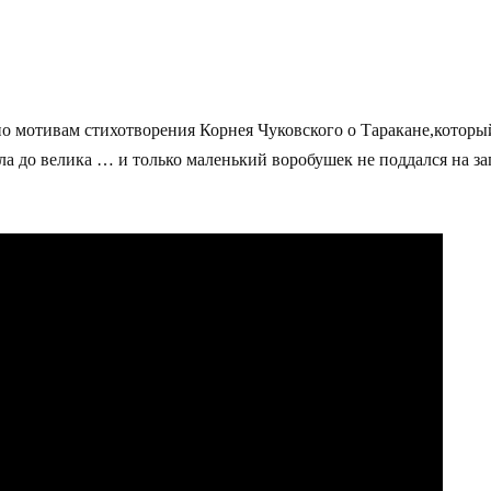
о мотивам стихотворения Корнея Чуковского о Таракане,кото
ла до велика … и только маленький воробушек не поддался на з