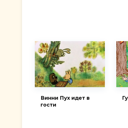
Винни Пух идет в
Г
гости