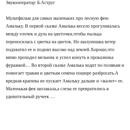
Звукооператор: Б.Аструг
Мультфильм для самых маленьких про лесную фею
Амальку. В первой сказке Амалька весело прогуливалась
между елочек и дула на цветочки,чтобы пыльца
переносилась с цветка на цветок. Но шалунишка ветер
подхватил ее и поднял высоко над землей.Хорошо,что
мимо проходил мельник и успел кинуть в проказника
фуражкой… Во второй сказке Амалька ходит по полянам и
помогает травам и цветкам семена пошире разбросать.А
вредная крапива не пускает Амальку дальше и «жалит» ее.
Маленькая фея заплакала,а слезы ее превратились в
удивительный ручеек …