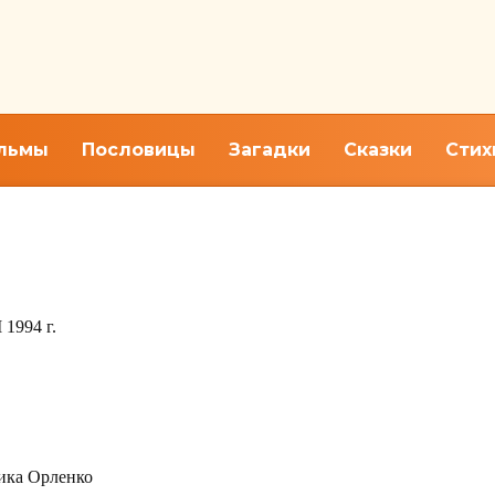
льмы
Пословицы
Загадки
Сказки
Стих
лёнке
1994 г.
ика Орленко