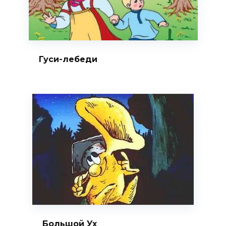
Гуси-лебеди
Большой Ух