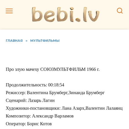
Перейти
к
содержанию
ГЛАВНАЯ
»
МУЛЬТФИЛЬМЫ
Про злую мачеху
Про злую мачеху СОЮЗМУЛЬТФИЛЬМ 1966 г.
Продолжительность: 00:18:54
Режиссер: Валентина Брумберг,Зинаида Брумберг
Сценарий: Лазарь Лагин
Художники-постановщики: Лана Азарх,Валентин Лалаянц
Композитор: Александр Варламов
Оператор: Борис Котов