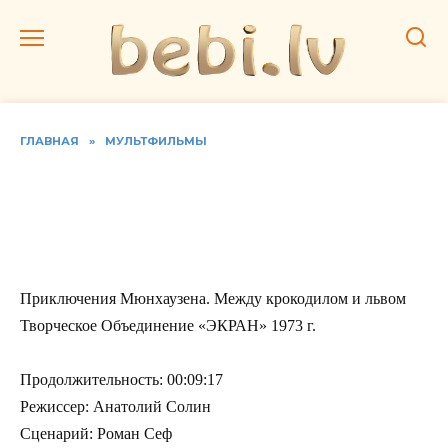
Перейти
к
содержанию
ГЛАВНАЯ
»
МУЛЬТФИЛЬМЫ
Приключения
Мюнхаузена. Между
крокодилом и львом
Приключения Мюнхаузена. Между крокодилом и львом
Творческое Объединение «ЭКРАН» 1973 г.
Продолжительность: 00:09:17
Режиссер: Анатолий Солин
Сценарий: Роман Сеф