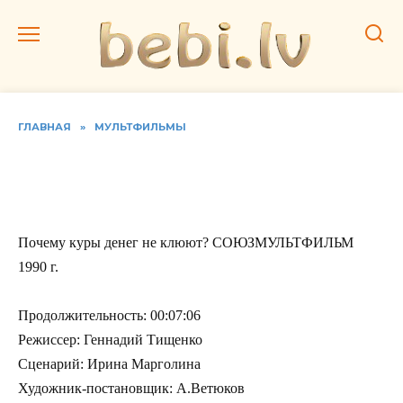
Перейти
к
содержанию
ГЛАВНАЯ
»
МУЛЬТФИЛЬМЫ
Почему куры денег не
клюют ?
Почему куры денег не клюют? СОЮЗМУЛЬТФИЛЬМ
1990 г.
Продолжительность: 00:07:06
Режиссер: Геннадий Тищенко
Сценарий: Ирина Марголина
Художник-постановщик: А.Ветюков