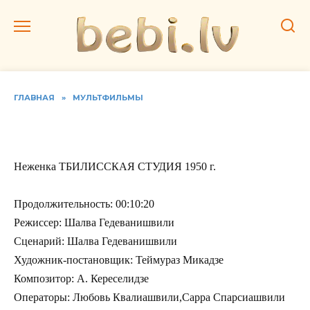
Перейти
к
содержанию
ГЛАВНАЯ
»
МУЛЬТФИЛЬМЫ
Неженка
Неженка ТБИЛИССКАЯ СТУДИЯ 1950 г.
Продолжительность: 00:10:20
Режиссер: Шалва Гедеванишвили
Сценарий: Шалва Гедеванишвили
Художник-постановщик: Теймураз Микадзе
Композитор: А. Кереселидзе
Операторы: Любовь Квалиашвили,Сарра Спарсиашвили