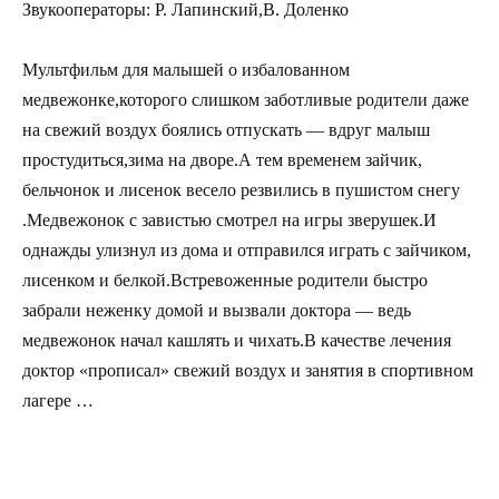
Звукооператоры: Р. Лапинский,В. Доленко
Мультфильм для малышей о избалованном
медвежонке,которого слишком заботливые родители даже
на свежий воздух боялись отпускать — вдруг малыш
простудиться,зима на дворе.А тем временем зайчик,
бельчонок и лисенок весело резвились в пушистом снегу
.Медвежонок с завистью смотрел на игры зверушек.И
однажды улизнул из дома и отправился играть с зайчиком,
лисенком и белкой.Встревоженные родители быстро
забрали неженку домой и вызвали доктора — ведь
медвежонок начал кашлять и чихать.В качестве лечения
доктор «прописал» свежий воздух и занятия в спортивном
лагере …