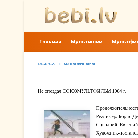
Перейти
к
содержанию
Главная
Мультяшки
Мультфи
ГЛАВНАЯ
»
МУЛЬТФИЛЬМЫ
Не опоздал
Не опоздал СОЮЗМУЛЬТФИЛЬМ 1984 г.
Продолжительность:
Режиссер: Борис Д
Сценарий: Евгений
Художник-постано