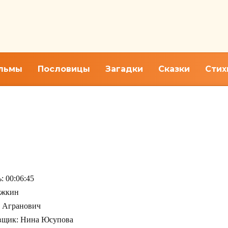
льмы
Пословицы
Загадки
Сказки
Стих
 00:06:45
ежкин
 Агранович
вщик: Нина Юсупова