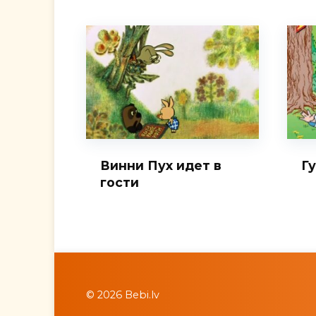
Винни Пух идет в
Г
гости
© 2026 Bebi.lv