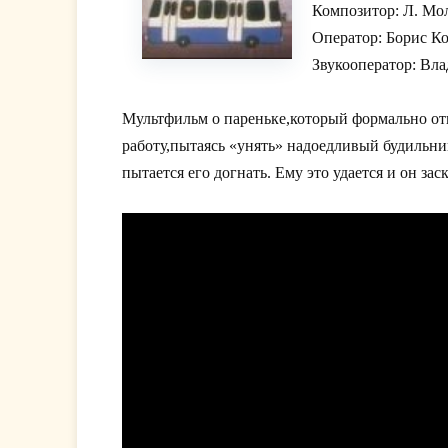
Композитор: Л. Мо
Оператор: Борис К
Звукооператор: Вл
Мультфильм о пареньке,который формально отн
работу,пытаясь «унять» надоедливый будильник
пытается его догнать. Ему это удается и он з