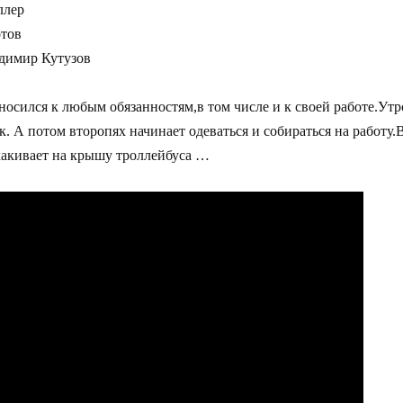
ллер
отов
адимир Кутузов
осился к любым обязанностям,в том числе и к своей работе.Утро
. А потом второпях начинает одеваться и собираться на работу.В
аскакивает на крышу троллейбуса …