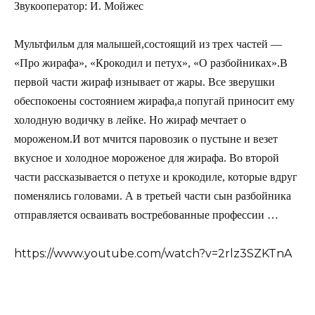
Звукооператор: И. Мойжес
Мультфильм для малышей,состоящий из трех частей —
«Про жирафа», «Крокодил и петух», «О разбойниках».В
первой части жираф изнывает от жары. Все зверушки
обеспокоены состоянием жирафа,а попугай приносит ему
холодную водичку в лейке. Но жираф мечтает о
мороженом.И вот мчится паровозик о пустыне и везет
вкусное и холодное мороженое для жирафа. Во второй
части рассказывается о петухе и крокодиле, которые вдруг
поменялись головами. А в третьей части сын разбойника
отправляется осваивать востребованные профессии …
https://www.youtube.com/watch?v=2rlz3SZKTnA