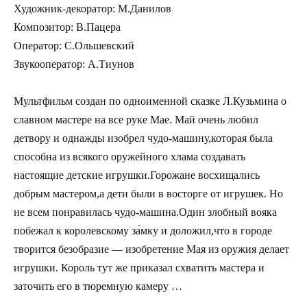
Художник-декоратор: М.Данилов
Композитор: В.Пацера
Оператор: С.Ольшевский
Звукооператор: А.Тиунов
Мультфильм создан по одноименной сказке Л.Кузьмина о
славном мастере на все руке Мае. Май очень любил
детвору и однажды изобрел чудо-машину,которая была
способна из всякого оружейного хлама создавать
настоящие детские игрушки.Горожане восхищались
добрым мастером,а дети были в восторге от игрушек. Но
не всем понравилась чудо-машина.Один злобный вояка
побежал к королевскому за́мку и доложил,что в городе
творится безобразие — изобретение Мая из оружия делает
игрушки. Король тут же приказал схватить мастера и
заточить его в тюремную камеру …