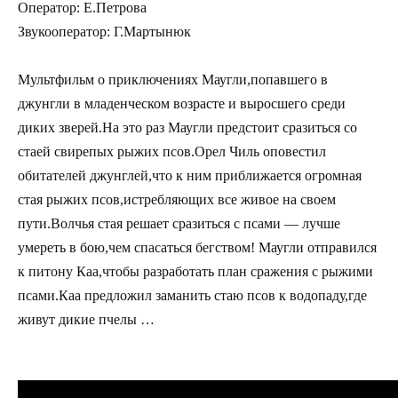
Оператор: Е.Петрова
Звукооператор: Г.Мартынюк
Мультфильм о приключениях Маугли,попавшего в
джунгли в младенческом возрасте и выросшего среди
диких зверей.На это раз Маугли предстоит сразиться со
стаей свирепых рыжих псов.Орел Чиль оповестил
обитателей джунглей,что к ним приближается огромная
стая рыжих псов,истребляющих все живое на своем
пути.Волчья стая решает сразиться с псами — лучше
умереть в бою,чем спасаться бегством! Маугли отправился
к питону Каа,чтобы разработать план сражения с рыжими
псами.Каа предложил заманить стаю псов к водопаду,где
живут дикие пчелы …