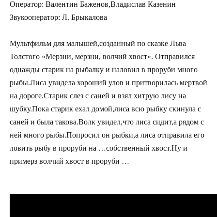
Оператор: Валентин Баженов,Владислав Казенин
Звукооператор: Л. Брыкалова
Мультфильм для малышей,созданный по сказке Льва
Толстого «Мерзни, мерзни, волчий хвост». Отправился
однажды старик на рыбалку и наловил в проруби много
рыбы.Лиса увидела хороший улов и притворилась мертвой
на дороге.Старик слез с саней и взял хитрую лису на
шубку.Пока старик ехал домой,лиса всю рыбку скинула с
саней и была такова.Волк увидел,что лиса сидит,а рядом с
ней много рыбы.Попросил он рыбки,а лиса отправила его
ловить рыбу в проруби на …собственный хвост.Ну и
примерз волчий хвост в проруби …