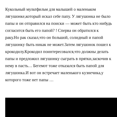
Кукольный мультфильм для малышей о маленьком
лягушонке,который искал себе папу. У лягушонка не было
папы и он отправился на поиски — может быть кто нибудь
согласится быть его папой? ! Сперва он обратился к
раку.Но рак сказал,что он большой, солидный и папой
лягушонку быть никак не может.Затем лягушонок пошел к
крокодилу.Крокодил поинтересовался,что должны делать
папы и предложил лягушонку сыграть в прятки,заскочив к
нему в пасть… Бегемот тоже отказался быть папой для
лягушонка.И вот он встречает маленького кузнечика,у
которого тоже нет папы …