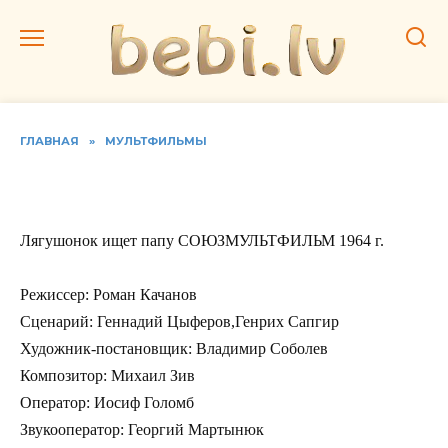
Перейти
к
содержанию
ГЛАВНАЯ
»
МУЛЬТФИЛЬМЫ
Лягушонок ищет папу
Лягушонок ищет папу СОЮЗМУЛЬТФИЛЬМ 1964 г.
Режиссер: Роман Качанов
Сценарий: Геннадий Цыферов,Генрих Сапгир
Художник-постановщик: Владимир Соболев
Композитор: Михаил Зив
Оператор: Иосиф Голомб
Звукооператор: Георгий Мартынюк