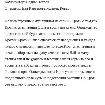
Композитор: Вадим Петров
Оператор: Ева Каргерова,Жденек Ковар
Полнометражный мультфильм из серии «Крот» о том,как
Кротик спас птенца Орла и воспитывал его. Однажды во
время сильной бури затопило местность,где жил
Кротик.Кротик начал спасаться от наводнения и увидел
гнездо с птенцом,плывущее по воде.Крот спас птенца и
начал выбираться на сушу вместе с ним.Найти маму
птенца так и не удалось и Кротик взялся кормить его и
воспитывать.А когда птенец подрос,то превратился в
большого орла.Однажды, когда Крот учил летать своего
подопечного,орла чуть не подстрелил охотник.Но Крот
сел на дуло и предотвратил выстрел …