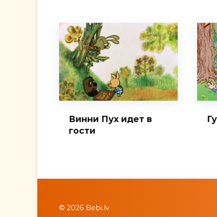
Винни Пух идет в
Г
гости
© 2026 Bebi.lv