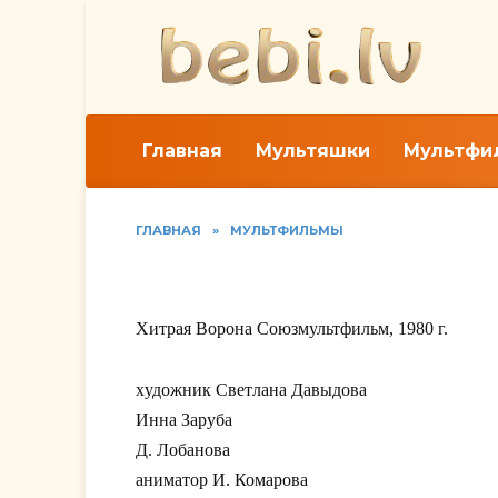
Перейти
к
содержанию
Главная
Мультяшки
Мультфи
ГЛАВНАЯ
»
МУЛЬТФИЛЬМЫ
Хитрая Ворона
Хитрая Ворона Союзмультфильм, 1980 г.
xудожник Светлана Давыдова
Инна Заруба
Д. Лобанова
аниматор И. Комарова