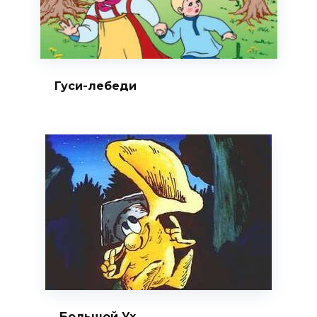
Гуси-лебеди
Большой Ух